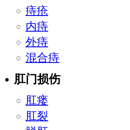
痔疮
内痔
外痔
混合痔
肛门损伤
肛瘘
肛裂