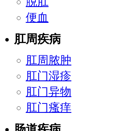
脱肛
便血
肛周疾病
肛周脓肿
肛门湿疹
肛门异物
肛门瘙痒
肠道疾病