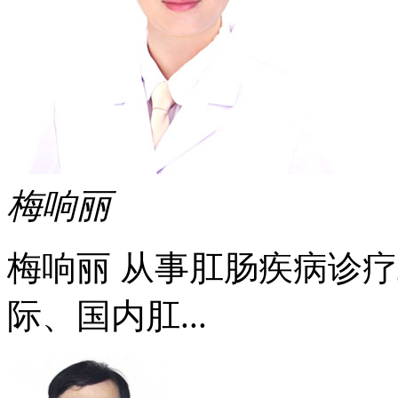
梅响丽
梅响丽 从事肛肠疾病诊疗
际、国内肛...