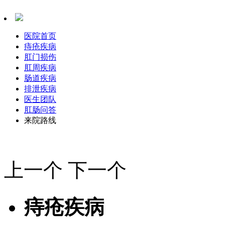
医院首页
痔疮疾病
肛门损伤
肛周疾病
肠道疾病
排泄疾病
医生团队
肛肠问答
来院路线
上一个
下一个
痔疮疾病