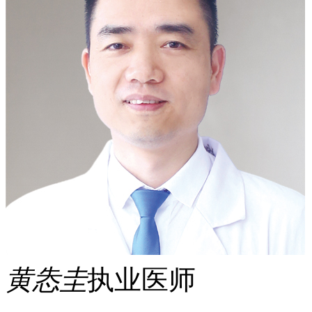
黄怣圭
执业医师